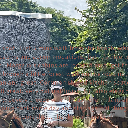
is spot. Just 5 mins walk from the beach, wh
abins and accommodations, but it’s nice to
.. Margaux’s cabins are located amongst th
through a little forest walk on the road not 
an and great. Common shared kitchen spac
l great. Very natural finish, but also elegan
ay. Lovely breeze when I was here in Janua
 come back some day and stay again if things
support that.. thank you Margaux! "