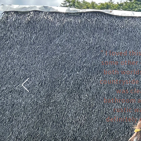
" I loved th
some other c
both worlds
countryside 
was cle
bathroom al
rustic w
definitely