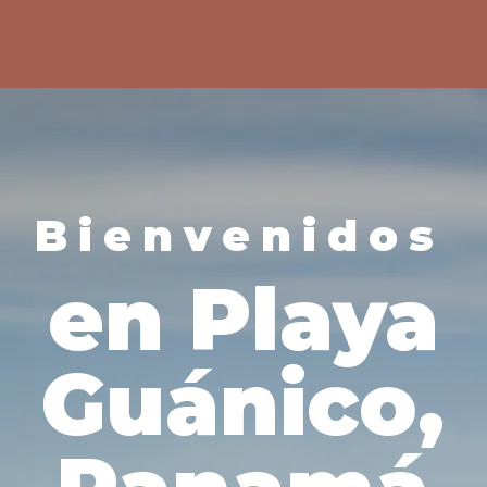
at La Chantin
Experiences
Journal
Bienvenidos
en Playa
Guánico,