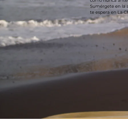
como nunca antes
Sumérgete en la a
te espera en La C