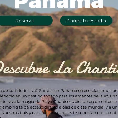
Panamá
Reserva
Planea tu estadia
escubre La Chanti
a de surf definitiva? Surfear en Panamá ofrece olas emocion
tiéndolo en un destino soñado para los amantes del surf. En 
in, vive la magia de Playa Guanico. Ubicado en un entorno 
 glamping te da acceso directo a olas de clase mundial y a u
. Nuestros tipis y cabañas artesanales te conectan con la nat