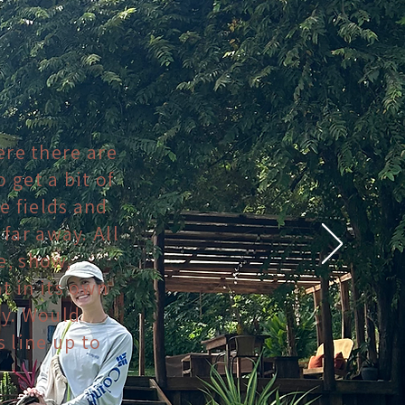
ere there are
 get a bit of
e fields and
far away. All
e, show,
t in its own
ry. Would
 line up to