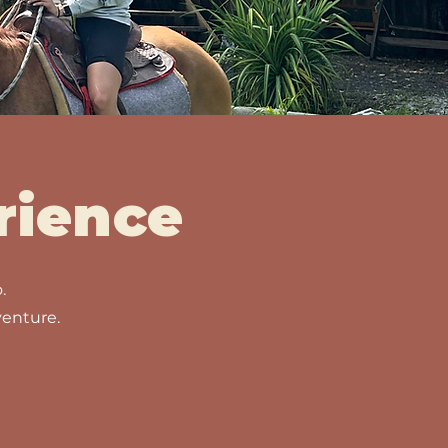
rience
.
enture.