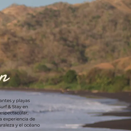
n
antes y playas
Surf & Stay en
espectacular,
na experiencia de
uraleza y el océano