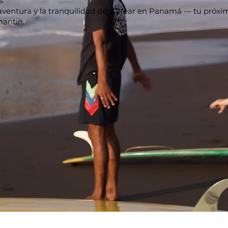
.
ventura y la tranquilidad de surfear en Panamá — tu próximo
hantin.