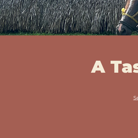
A Ta
S